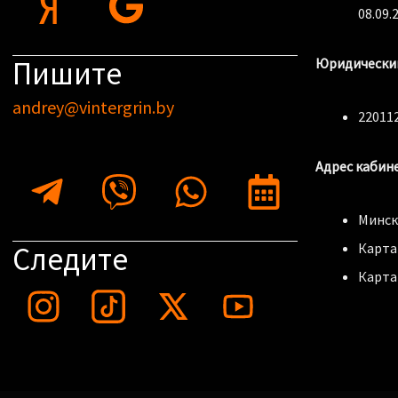
a
o
08.09.
n
o
Пишите
Юридический
d
g
andrey@vintergrin.by
e
l
220112
x
e
Telegram-
Viber
Whatsapp
Calendar
Адрес кабин
plane
alt
Минск,
Карта
Следите
Карта
I
T
Y
n
w
o
s
i
u