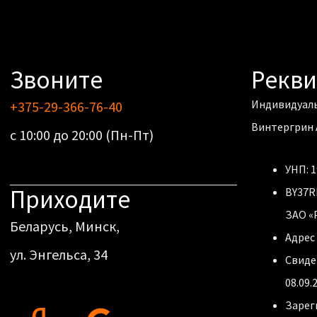
Звоните
Рекв
Индивидуал
+375-29-366-76-40
Винтергрин 
с 10:00 до 20:00 (Пн-Пт)
УНП: 
Приходите
BY37R
ЗАО «
Беларусь, Минск,
Адрес 
ул. Энгельса, 34
Свиде
08.09.
Y
G
Зарег