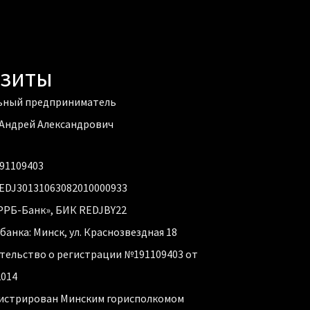
изиты
ьный предприниматель
Андрей Александрович
191109403
EDJ30131063082010000933
РРБ-Банк», БИК REDJBY22
банка: Минск, ул. Краснозвездная 18
тельство о регистрации №191109403 от
2014
истрирован Минским горисполкомом